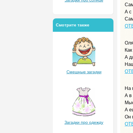
Сам
А с
Сам
Смотрите также
ОТ
Оля
Как
А д
Наш
ОТ
Смешные загадки
На 
А в
Мыс
А е
Он 
Загадки про одежду
ОТ