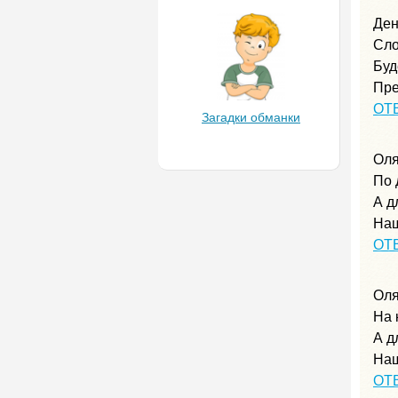
Ден
Сло
Буд
Пре
ОТ
Загадки обманки
Оля
По 
А д
Наш
ОТ
Оля
На 
А д
Наш
ОТ