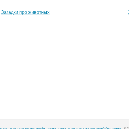
Загадки про животных
ey.com – детские песни онлайн, сказки, стихи, игры и загадки для детей бесплатно.
© 2