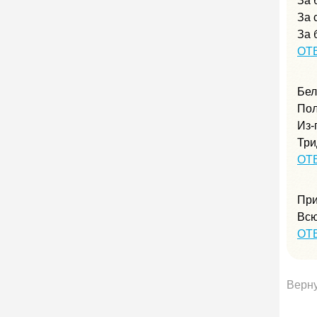
За 
За 
За 
ОТ
Бел
Пол
Из-
Три
ОТ
При
Всю
ОТ
Верну