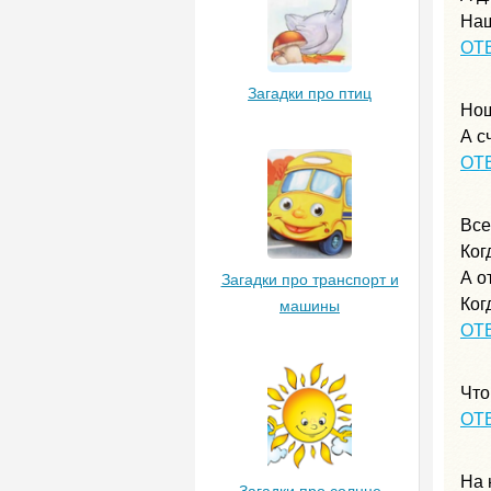
Наш
ОТ
Загадки про птиц
Нош
А с
ОТ
Все
Ког
А о
Загадки про транспорт и
Ког
машины
ОТ
Что
ОТ
На 
Загадки про солнце