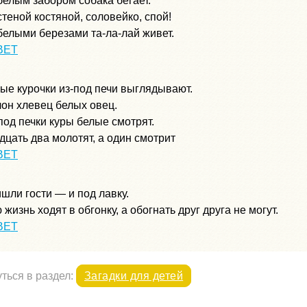
белым забором собака бегает.
стеной костяной, соловейко, спой!
белыми березами та-ла-лай живет.
ВЕТ
ые курочки из-под печи выглядывают.
он хлевец белых овец.
под печки куры белые смотрят.
дцать два молотят, а один смотрит
ВЕТ
шли гости — и под лавку.
 жизнь ходят в обгонку, а обогнать друг друга не могут.
ВЕТ
ться в раздел:
Загадки для детей