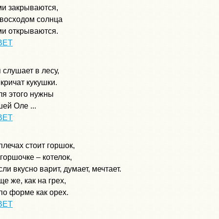
и закрываются,
 восходом солнца
и открываются.
ВЕТ
 слушает в лесу,
 кричат кукушки.
ля этого нужны
ей Оле ...
ВЕТ
плечах стоит горшок,
 горшочке – котелок,
ли вкусно варит, думает, мечтает.
ще же, как на грех,
по форме как орех.
ВЕТ