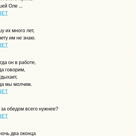
ей Оле ...
ВЕТ
у их много лет,
чету им не знаю.
ВЕТ
гда он в работе,
да говорим,
тдыхает,
да мы молчим.
ВЕТ
 за обедом всего нужнее?
ВЕТ
ночь два оконца