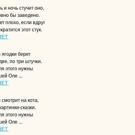
ь и ночь стучит оно,
вно бы заведено.
ет плохо, если вдруг
кратится этот стук.
ВЕТ
 ягодки берет
две, по три штучки.
ля этого нужны
ей Оле ...
ВЕТ
 смотрит на кота,
картинки-сказки.
ля этого нужны
ей Оле ...
ВЕТ