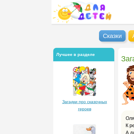
Сказки
Лучшее в разделе
Заг
Загадки про сказочных
героев
Оля
К р
А д