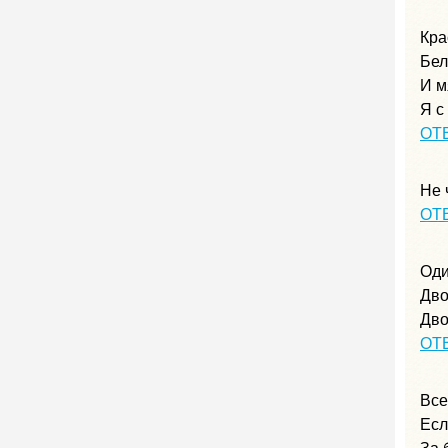
Кра
Бел
И м
Я с
ОТ
Не 
ОТ
Оди
Дво
Дво
ОТ
Все
Есл