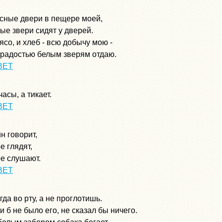
сные двери в пещере моей,
ые звери сидят у дверей.
ясо, и хлеб - всю добычу мою -
 радостью белым зверям отдаю.
ВЕТ
часы, а тикает.
ВЕТ
н говорит,
е глядят,
е слушают.
ВЕТ
гда во рту, а не проглотишь.
и б не было его, не сказал бы ничего.