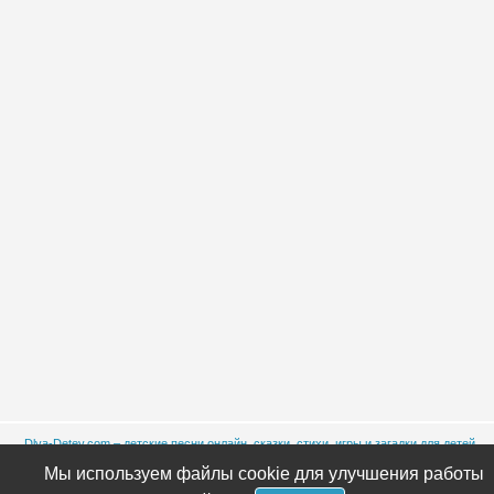
Dlya-Detey.com – детские песни онлайн, сказки, стихи, игры и загадки для детей
бесплатно.
© 2013 - 2026
Мы используем файлы cookie для улучшения работы
Внимание! При копировании материалов ссылка на источник обязательна!