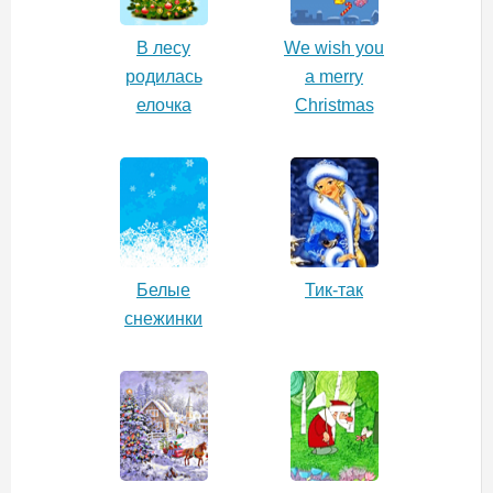
В лесу
We wish you
родилась
a merry
елочка
Christmas
Белые
Тик-так
снежинки