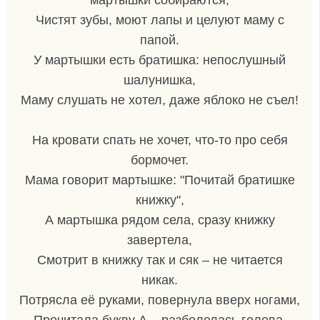
Чистят зубы, моют лапы и целуют маму с
папой.
У мартышки есть братишка: непослушный
шалунишка,
Маму слушать не хотел, даже яблоко не съел!
На кровати спать не хочет, что-то про себя
бормочет.
Мама говорит мартышке: "Почитай братишке
книжку",
А мартышка рядом села, сразу книжку
завертела,
Смотрит в книжку так и сяк – не читается
никак.
Потрясла её руками, повернула вверх ногами,
Прочитала букву А – разболелась голова.