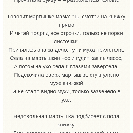
Говорит мартышке мама: "Ты смотри на книжку
прямо
И читай подряд все строчки, только не порви
листочки!"
Принялась она за дело, тут и муха прилетела,
Села на мартышкин нос и гудит как пылесос,
А потом на ухо села и глазами завертела,
Подскочила вверх мартышка, стукнула по
мухе книжкой
И не стало видно мухи, только зазвенело в
ухе.
Недовольная мартышка подбирает с пола
книжку,
Брат смеется и не спит, а муха к ней опять