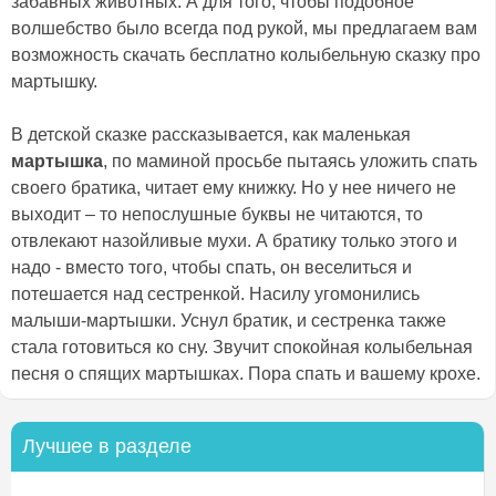
забавных животных. А для того, чтобы подобное
волшебство было всегда под рукой, мы предлагаем вам
возможность скачать бесплатно колыбельную сказку про
мартышку.
В детской сказке рассказывается, как маленькая
мартышка
, по маминой просьбе пытаясь уложить спать
своего братика, читает ему книжку. Но у нее ничего не
выходит – то непослушные буквы не читаются, то
отвлекают назойливые мухи. А братику только этого и
надо - вместо того, чтобы спать, он веселиться и
потешается над сестренкой. Насилу угомонились
малыши-мартышки. Уснул братик, и сестренка также
стала готовиться ко сну. Звучит спокойная колыбельная
песня о спящих мартышках. Пора спать и вашему крохе.
Лучшее в разделе