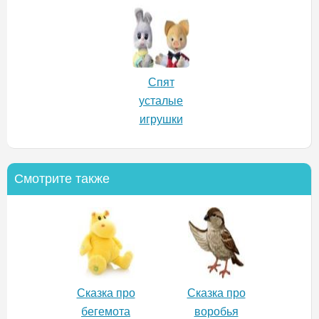
Спят
усталые
игрушки
Смотрите также
Сказка про
Сказка про
бегемота
воробья