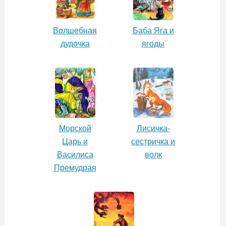
Волшебная
Баба Яга и
дудочка
ягоды
Морской
Лисичка-
Царь и
сестричка и
Василиса
волк
Премудрая