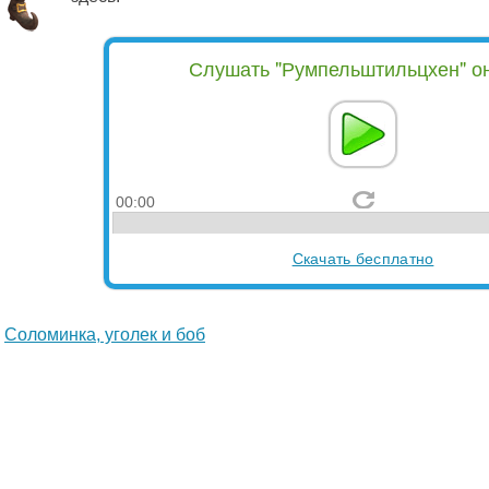
Слушать "Румпельштильцхен" о
00:00
Скачать бесплатно
Соломинка, уголек и боб