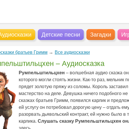
Аудиосказки
Детские песни
Загадки
Иг
сказки братьев Гримм
→
Все аудиосказки
пельштильцхен – Аудиосказка
Румпельштильцхен
– волшебная аудио сказка он
которого могли стоять жизни. Как-то раз, мельник 
прядет золотую пряжу из соломы. Король заставил
мастерство на деле. Девушка ничего подобного не
сказках братьев Гримм, появился карлик и предло
ей услугу он потребовал дорогую цену – отдать ем
разорвать дьявольский контракт, ей нужно было в 
карлика.
Слушать сказку Румпельштильцхен он
здесь.