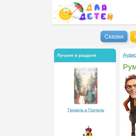
Сказки
Аудио
Лучшее в разделе
Рум
Гензель и Гретель