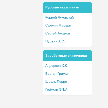
Русские сказочники
Корней Чуковский
Самуил Маршак
Сергей Аксаков
Пушкин А.С.
Зарубежные сказочники
Андерсен Х.К.
Братья Гримм
Шарль Перро
Гофман Э.Т.А