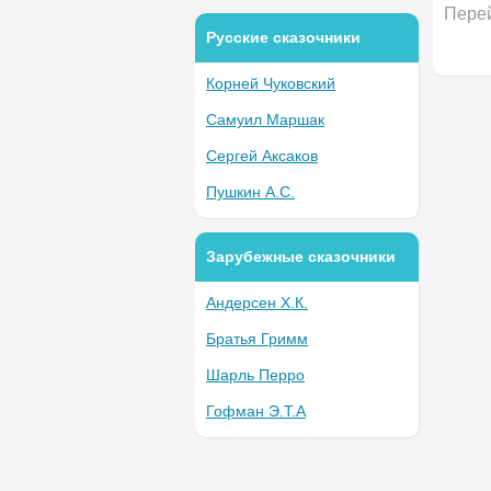
Перей
Русские сказочники
Корней Чуковский
Самуил Маршак
Сергей Аксаков
Пушкин А.С.
Зарубежные сказочники
Андерсен Х.К.
Братья Гримм
Шарль Перро
Гофман Э.Т.А