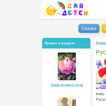
Сказки
Аудио
Лучшее в разделе
Рус
Эльф розового куста
кому 
Русал