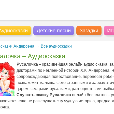
Аудиосказки
Детские песни
Загадки
Иг
сказки Андерсена
→
Все аудиосказки
алочка – Аудиосказка
Русалочка
– красивейшая онлайн аудио сказка, 
дикторами по нетленной истории Х.К. Андерсена.
сопровождающая повествование, перенесет ребен
познакомит малыша с его странными и харизмати
царем, сестрами-русалками, разноцветными рыбка
Слушать сказку Русалочка
онлайн бесплатно – уд
захочется еще не раз слушать эту чудную историю, предлага
очка.