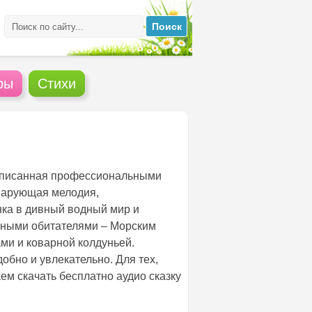
ры
Стихи
записанная профессиональными
 Чарующая мелодия,
ка в дивный водный мир и
чными обитателями – Морским
ми и коварной колдуньей.
обно и увлекательно. Для тех,
ем скачать бесплатно аудио сказку