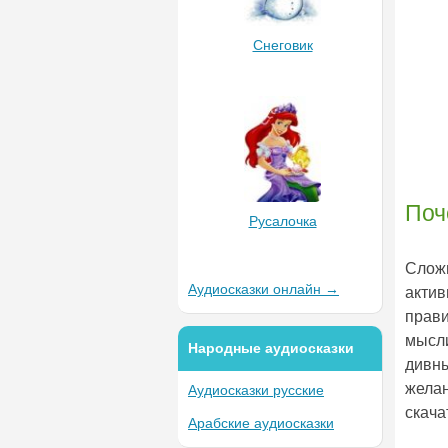
Снеговик
Поч
Русалочка
Сложн
Аудиосказки онлайн →
актив
прави
мысли
Народные аудиосказки
дивны
желан
Аудиосказки русские
скача
Арабские аудиосказки