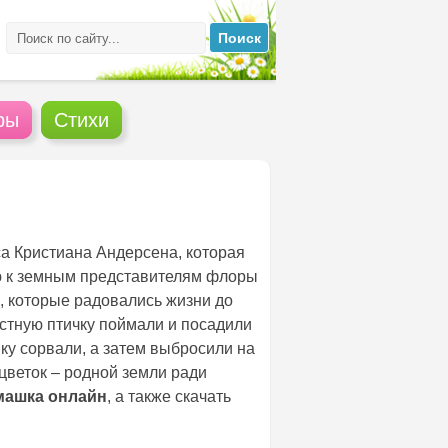
ры
Стихи
а Кристиана Андерсена, которая
ю к земным представителям флоры
е, которые радовались жизни до
частную птичку поймали и посадили
шку сорвали, а затем выбросили на
 цветок – родной земли ради
машка онлайн
, а также скачать