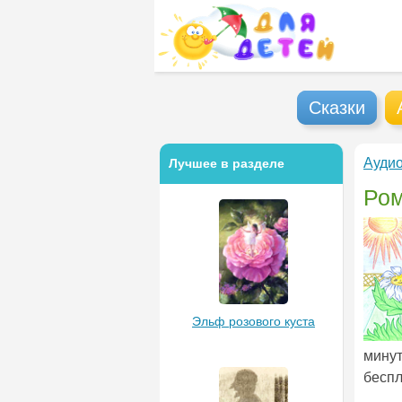
Сказки
Аудио
Лучшее в разделе
Ром
Эльф розового куста
минут
беспл