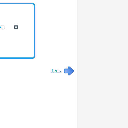
н
Тень