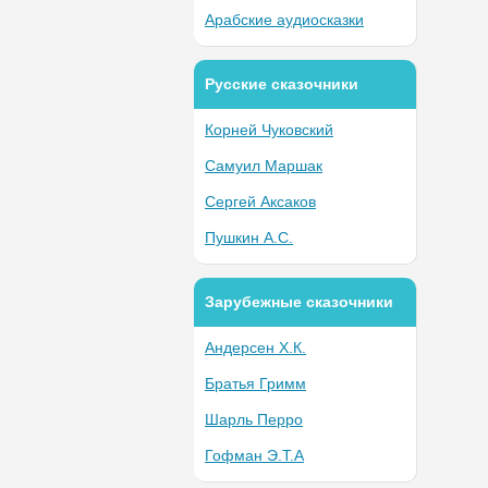
Арабские аудиосказки
Русские сказочники
Корней Чуковский
Самуил Маршак
Сергей Аксаков
Пушкин А.С.
Зарубежные сказочники
Андерсен Х.К.
Братья Гримм
Шарль Перро
Гофман Э.Т.А