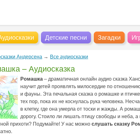
Аудиосказки
Детские песни
Загадки
Иг
сказки Андерсена
→
Все аудиосказки
ашка – Аудиосказка
Ромашка
– драматичная онлайн аудио сказка Ханс
научит детей проявлять милосердие по отношени
и фауны. Эта печальная сказка о ромашке и птичк
тех пор, пока их не коснулась рука человека. Нес
в клетку, где она умерла от тоски и жажды. А рома
дорогу. Стоило ли лишать птицу свободы и неба, а
ной прихоти? Подумайте! У нас можно
слушать сказку Ро
атно.