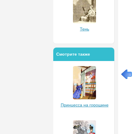
Тень
Смотрите также
Принцесса на горошине